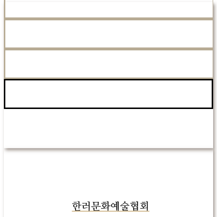
회장 인사말
협회소개
조직도
오시는 길
교류 연표
한러문화예술협회