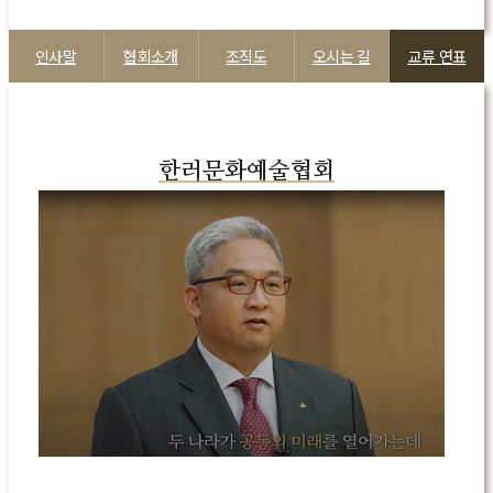
인사말
협회소개
조직도
오시는 길
교류 연표
한러문화예술협회
Play
Video