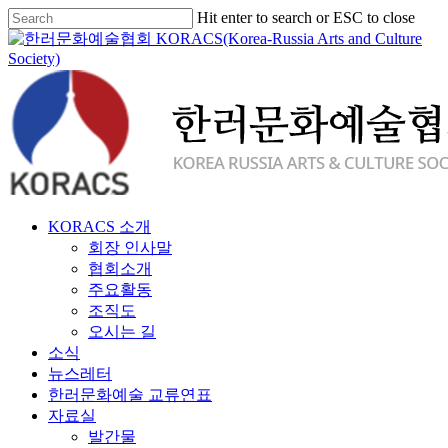
Skip
Hit enter to search or ESC to close
to
Close
main
Search
content
Menu
KORACS 소개
회장 인사말
협회소개
주요활동
조직도
오시는 길
소식
뉴스레터
한러문화예술 교류연표
자료실
발간물