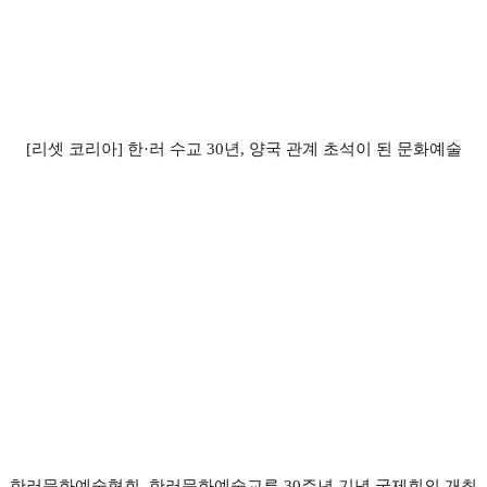
[리셋 코리아] 한·러 수교 30년, 양국 관계 초석이 된 문화예술
한러문화예술협회, 한러문화예술교류 30주년 기념 국제회의 개최