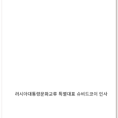
러시아대통령문화교류 특별대표 슈비드코이 인사